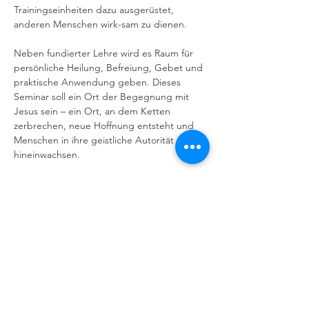
Trainingseinheiten dazu ausgerüstet, 
anderen Menschen wirk-sam zu dienen.
Neben fundierter Lehre wird es Raum für 
persönliche Heilung, Befreiung, Gebet und 
praktische Anwendung geben. Dieses 
Seminar soll ein Ort der Begegnung mit 
Jesus sein – ein Ort, an dem Ketten 
zerbrechen, neue Hoffnung entsteht und 
Menschen in ihre geistliche Autorität 
hineinwachsen.
Michael Miller aus Denver ist Gründer und 
Pastor der Reclamation Church, Co-Host 
des Podcasts Remnant Radio und Teil des 
Leitungs-
teams des CCN. Als international gefragter 
Sprecher und langjähriger Leiter geistlicher 
Bewegungen hat er erlebt, wie Gottes 
Gegenwart Menschen verändert – durch 
Heilung, innere Wiederherstellung und 